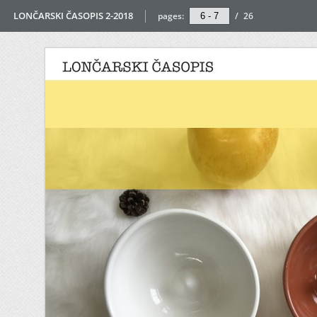
LONČARSKI ČASOPIS 2-2018
pages:
/
26